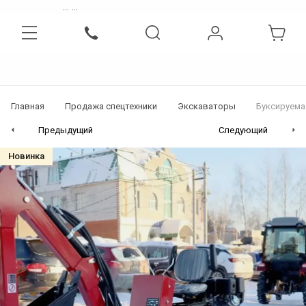
...
...
Интернет-магазин бытовой, инженерной техники и сантехники
Главная
Продажа спецтехники
Экскаваторы
Буксируема
Предыдущий
Следующий
Новинка