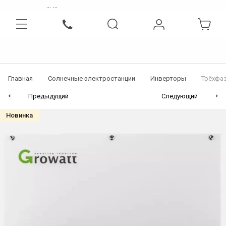
...
...
Интернет-магазин бытовой, инженерной техники и сантехники
Главная
Солнечные электростанции
Инверторы
Трёхфаз
Предыдущий
Следующий
Новинка