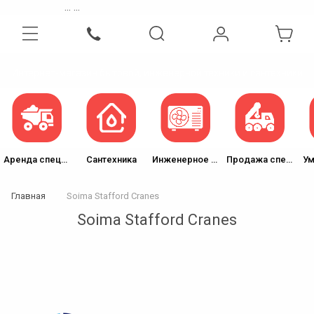
...
...
Интернет-магазин бытовой, инженерной техники и сантехники
Аренда спецтехники
Сантехника
Инженерное оборудование
Продажа спецтехники
Ум
Главная
Soima Stafford Cranes
Soima Stafford Cranes