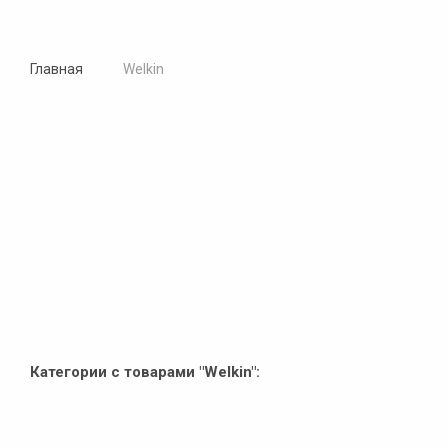
Главная
Welkin
Категории с товарами "Welkin":
Кондиционеры
Кулеры для воды
Фильтры д