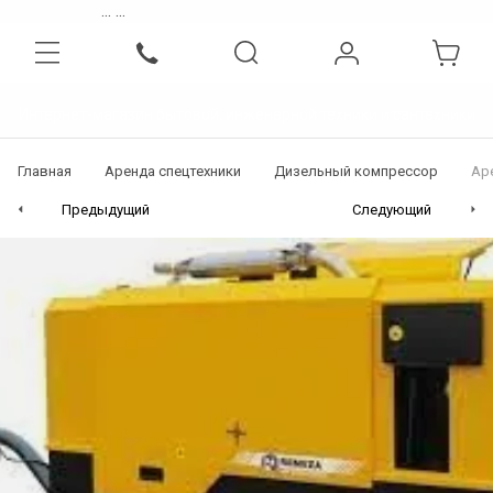
...
...
Интернет-магазин бытовой, инженерной техники и сантехники
Главная
Аренда спецтехники
Дизельный компрессор
Ар
Предыдущий
Следующий