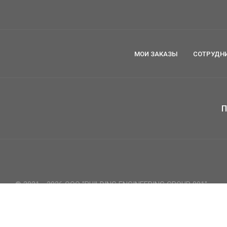
МОИ ЗАКАЗЫ
СОТРУДН
П
© 2021 - 2026 ООО "BUILDING ENGINEERING GROUP 001"