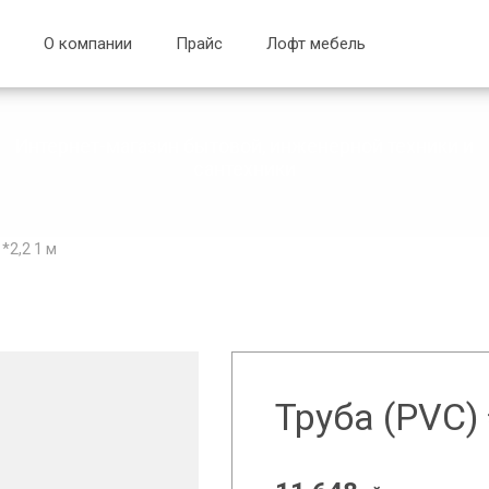
О компании
Прайс
Лофт мебель
Интернет-магазин бытовой, инженерной техники и
сантехники
*2,2 1 м
Труба (РVC)