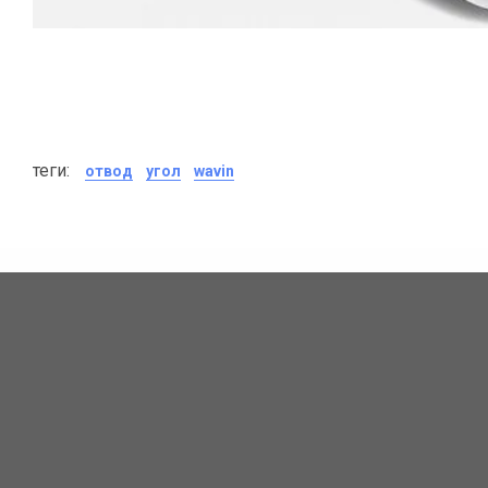
теги:
отвод
угол
wavin