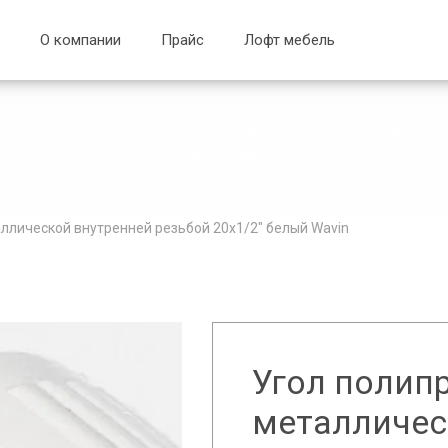
О компании
Прайс
Лофт мебель
Интернет-магазин бытовой, инженерной техники и
сантехники
таллической внутренней резьбой 20x1/2" белый Wavin
Угол полип
металличес