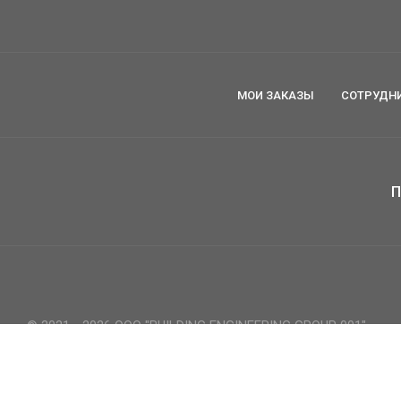
МОИ ЗАКАЗЫ
СОТРУДН
П
© 2021 - 2026 ООО "BUILDING ENGINEERING GROUP 001"