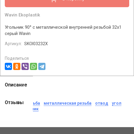
Wavin Ekoplastik
Угольник 90° с металлической внутренней резьбой 32x1
серый Wavin
Артикул:
SKOI03232X
Поделиться
Описание
теги:
Отзывы
наружная резьба
металлическая резьба
отвод
угол
wavin
угольник