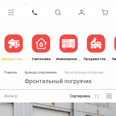
...
...
Интернет-магазин бытовой, инженерной техники и сантехники
Аренда спецтехники
Сантехника
Инженерное оборудование
Продажа спецтехники
Ум
Главная
Аренда спецтехники
Фронтальный погрузчик
Фронтальный погрузчик
Фильтр
Сортировка