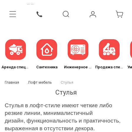
...
...
Интернет-магазин бытовой, инженерной техники и сантехники
Аренда спецтехники
Сантехника
Инженерное оборудование
Продажа спецтехники
Ум
Главная
Лофт мебель
Стулья
Стулья
Стулья в лофт-стиле имеют четкие либо
резкие линии, минималистичный
дизайн, функциональность и практичность,
выраженная в отсутствии декора.