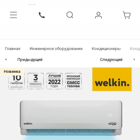
...
...
Интернет-магазин бытовой, инженерной техники и сантехники
Главная
Инженерное оборудование
Кондиционеры
Конд
Предыдущий
Следующий
Новинка