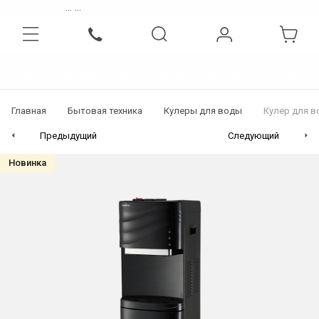
...
...
Интернет-магазин бытовой, инженерной техники и сантехники
Главная
Бытовая техника
Кулеры для воды
Кулер для в
Предыдущий
Следующий
Новинка