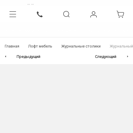
...
...
Интернет-магазин бытовой, инженерной техники и сантехники
Главная
Лофт мебель
Журнальные столики
Журнальный 
Предыдущий
Следующий