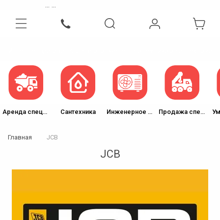
...
...
Интернет-магазин бытовой, инженерной техники и сантехники
Аренда спецтехники
Сантехника
Инженерное оборудование
Продажа спецтехники
Ум
Главная
JCB
JCB