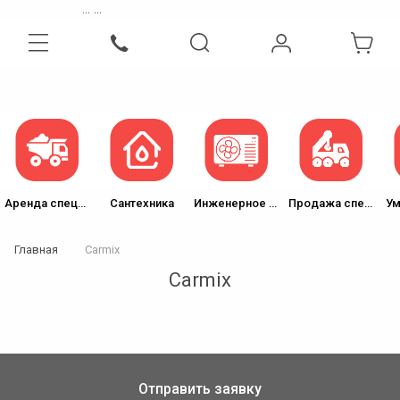
...
...
Интернет-магазин бытовой, инженерной техники и сантехники
Аренда спецтехники
Сантехника
Инженерное оборудование
Продажа спецтехники
Ум
Главная
Carmix
Carmix
Отправить заявку