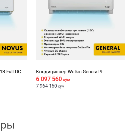
8 Full DC
Кондиционер Welkin General 9
6 097 560
сўм
7 964 160
сўм
оры