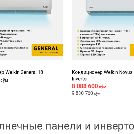
 Welkin General 18
Кондиционер Welkin Novus 1
Inverter
сўм
8 088 600
сўм
9 830 760
сўм
лнечные панели и инверт