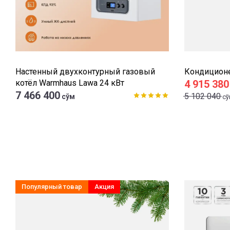
Настенный двухконтурный газовый
Кондиционе
котёл Warmhaus Lawa 24 кВт
4 915 380
7 466 400
5 102 040
сўм
сў
Популярный товар
Акция