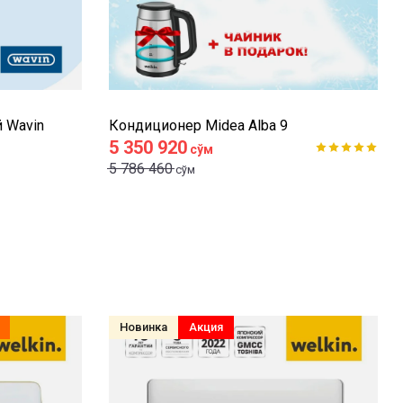
 Wavin
Кондиционер Midea Alba 9
5 350 920
сўм
5 786 460
сўм
Новинка
Акция