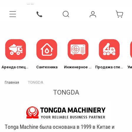
...
...
Интернет-магазин бытовой, инженерной техники и сантехники
Аренда спецтехники
Сантехника
Инженерное оборудование
Продажа спецтехники
Ум
Главная
TONGDA
TONGDA
Tonga Machine была основана в 1999 в Китае и