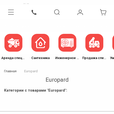
...
...
Интернет-магазин бытовой, инженерной техники и сантехники
Аренда спецтехники
Сантехника
Инженерное оборудование
Продажа спецтехники
Ум
Главная
Europard
Europard
Категории с товарами "Europard":
Экскаваторы